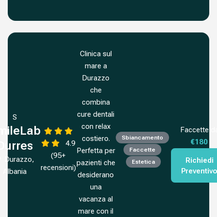
Clinica sul
mare a
Durazzo
che
combina
cure dentali
S
con relax
mileLab
Faccette d
costiero.
Sbiancamento
€180
4.9
Durres
Perfetta per
Faccette
(95+
Durazzo,
Richiedi
pazienti che
Estetica
recensioni)
Preventiv
Albania
desiderano
una
vacanza al
mare con il