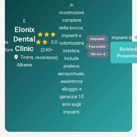
in
ricostruzioni
complete
E
della bocca,
Elonix
impianti e
Dental
Impianti da
Impianti
elta
5.0
odontoiatria
Faccette
Clinic
Richied
'Editore
(240+
estetica.
All-on-4
Preventi
Tirana,
recensioni)
Include
Albania
prelievo
aeroportuale,
assistenza
alloggio e
garanzia 10
anni sugli
impianti.