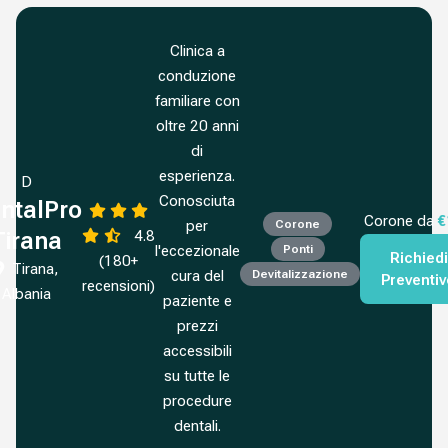
Clinica a
conduzione
familiare con
oltre 20 anni
di
esperienza.
D
Conosciuta
ntalPro
Corone da
€
per
Corone
4.8
Tirana
l'eccezionale
Ponti
Richiedi
(180+
Tirana,
cura del
Devitalizzazione
Preventi
recensioni)
Albania
paziente e
prezzi
accessibili
su tutte le
procedure
dentali.