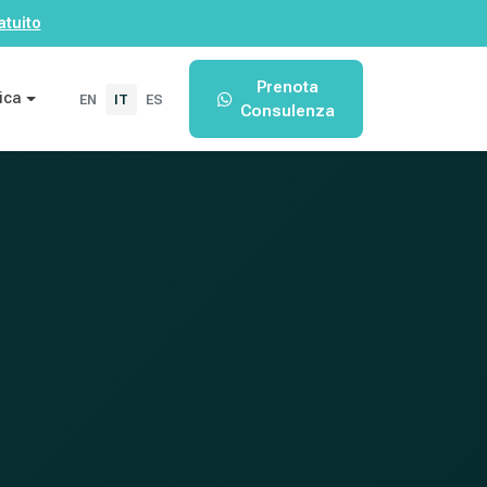
atuito
Prenota
ica
EN
IT
ES
Consulenza