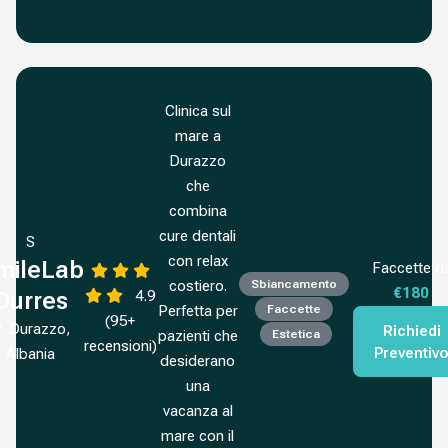
Clinica sul
mare a
Durazzo
che
combina
cure dentali
S
con relax
mileLab
Faccette d
costiero.
Sbiancamento
€180
4.9
Durres
Perfetta per
Faccette
(95+
Durazzo,
Richiedi
pazienti che
Estetica
recensioni)
Preventiv
Albania
desiderano
una
vacanza al
mare con il