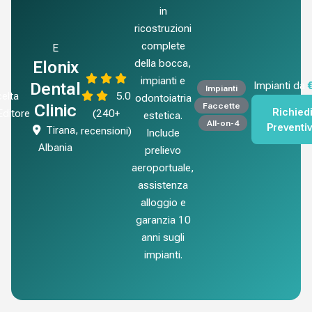
in
ricostruzioni
complete
E
della bocca,
Elonix
impianti e
Dental
Impianti da
Impianti
elta
5.0
odontoiatria
Faccette
Clinic
Richied
'Editore
(240+
estetica.
All-on-4
Preventi
Tirana,
recensioni)
Include
Albania
prelievo
aeroportuale,
assistenza
alloggio e
garanzia 10
anni sugli
impianti.