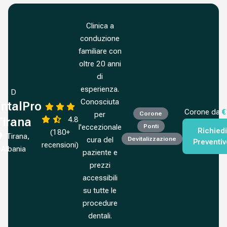
Clinica a
conduzione
familiare con
oltre 20 anni
di
esperienza.
D
Conosciuta
ntalPro
Corone da
€
per
Corone
4.8
Tirana
l'eccezionale
Ponti
Richiedi
(180+
Tirana,
cura del
Devitalizzazione
Preventi
recensioni)
Albania
paziente e
prezzi
accessibili
su tutte le
procedure
dentali.