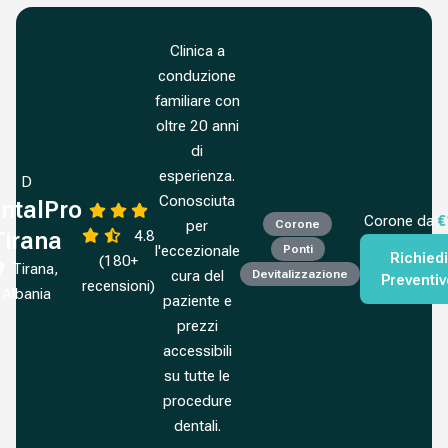
Clinica a
conduzione
familiare con
oltre 20 anni
di
esperienza.
D
Conosciuta
ntalPro
Corone da
€
per
Corone
4.8
Tirana
l'eccezionale
Ponti
Richiedi
(180+
Tirana,
cura del
Devitalizzazione
Preventi
recensioni)
Albania
paziente e
prezzi
accessibili
su tutte le
procedure
dentali.