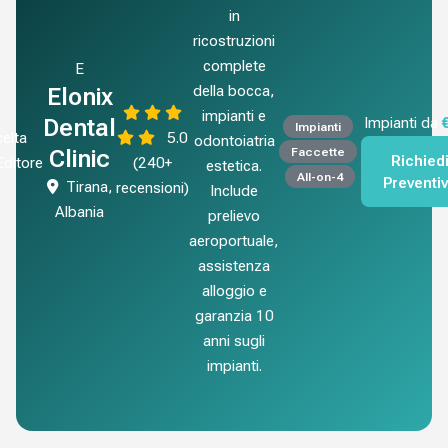
in
ricostruzioni
complete
E
della bocca,
Elonix
impianti e
Dental
Impianti da
Impianti
elta
5.0
odontoiatria
Faccette
Clinic
Richied
'Editore
(240+
estetica.
All-on-4
Preventi
Tirana,
recensioni)
Include
Albania
prelievo
aeroportuale,
assistenza
alloggio e
garanzia 10
anni sugli
impianti.