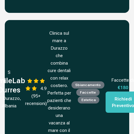
Clinica sul
mare a
Durazzo
che
combina
cure dentali
S
con relax
mileLab
Faccette d
costiero.
Sbiancamento
€180
4.9
Durres
Perfetta per
Faccette
(95+
Durazzo,
Richiedi
pazienti che
Estetica
recensioni)
Preventiv
Albania
desiderano
una
vacanza al
mare con il