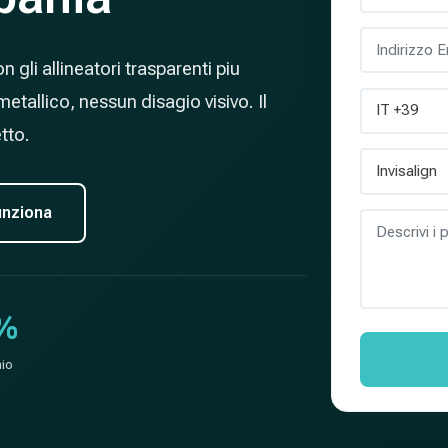
 gli allineatori trasparenti piu
allico, nessun disagio visivo. Il
tto.
nziona
%
io