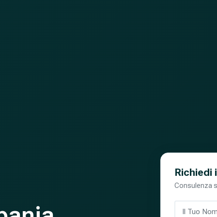
Richiedi 
Consulenza 
bania