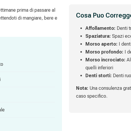
ettimane prima di passare al
Cosa Puo Corregge
ettendoti di mangiare, bere e
Affollamento:
Denti t
Spaziatura:
Spazi ecce
Morso aperto:
I denti
Morso profondo:
I d
Morso incrociato:
Al
to
quelli inferiori
Denti storti:
Denti ruot
i
Nota:
Una consulenza gratu
caso specifico.
ale