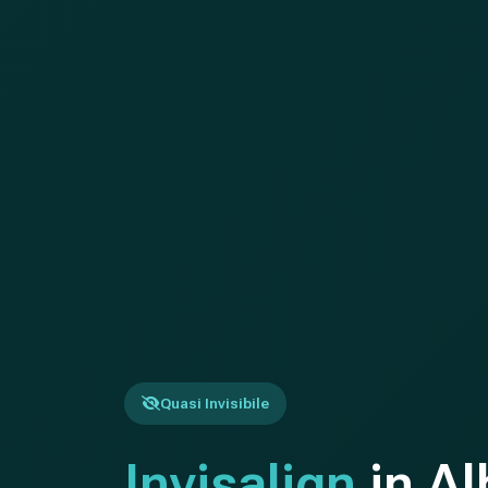
Quasi Invisibile
Invisalign
in Al