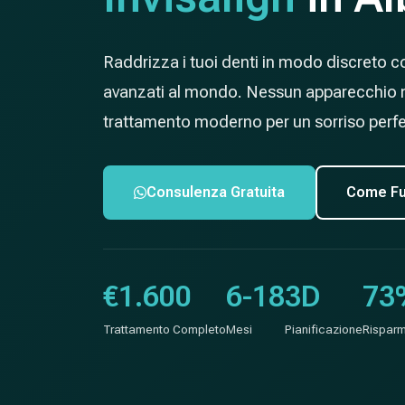
Raddrizza i tuoi denti in modo discreto con
avanzati al mondo. Nessun apparecchio met
trattamento moderno per un sorriso perfe
Consulenza Gratuita
Come Fu
€1.600
6-18
3D
73
Trattamento Completo
Mesi
Pianificazione
Risparm