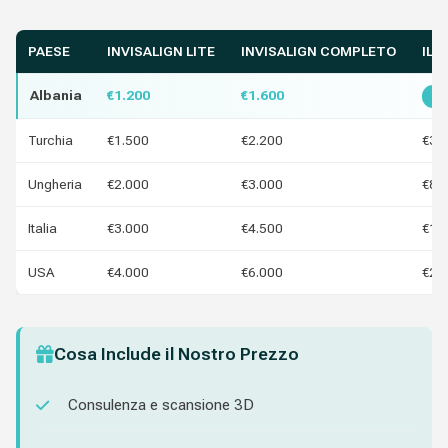
PAESE
INVISALIGN LITE
INVISALIGN COMPLETO
IL 
Albania
€1.200
€1.600
Mi
Turchia
€1.500
€2.200
€30
Ungheria
€2.000
€3.000
€80
Italia
€3.000
€4.500
€1.8
USA
€4.000
€6.000
€2.8
Cosa Include il Nostro Prezzo
Consulenza e scansione 3D