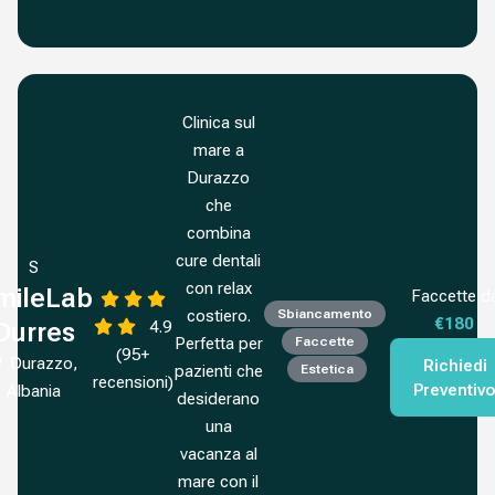
Clinica sul
mare a
Durazzo
che
combina
cure dentali
S
con relax
mileLab
Faccette d
costiero.
Sbiancamento
€180
4.9
Durres
Perfetta per
Faccette
(95+
Durazzo,
Richiedi
pazienti che
Estetica
recensioni)
Preventiv
Albania
desiderano
una
vacanza al
mare con il