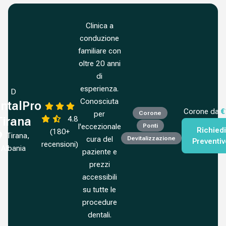
Clinica a
conduzione
familiare con
oltre 20 anni
di
esperienza.
D
Conosciuta
ntalPro
Corone da
€
per
Corone
4.8
Tirana
l'eccezionale
Ponti
Richiedi
(180+
Tirana,
cura del
Devitalizzazione
Preventi
recensioni)
Albania
paziente e
prezzi
accessibili
su tutte le
procedure
dentali.