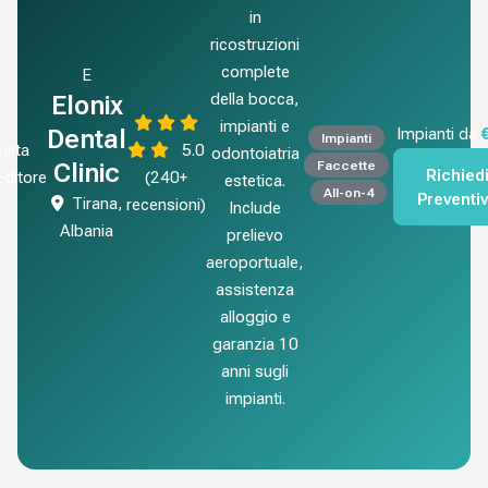
in
ricostruzioni
complete
E
della bocca,
Elonix
impianti e
Dental
Impianti da
Impianti
elta
5.0
odontoiatria
Faccette
Clinic
Richied
'Editore
(240+
estetica.
All-on-4
Preventi
Tirana,
recensioni)
Include
Albania
prelievo
aeroportuale,
assistenza
alloggio e
garanzia 10
anni sugli
impianti.