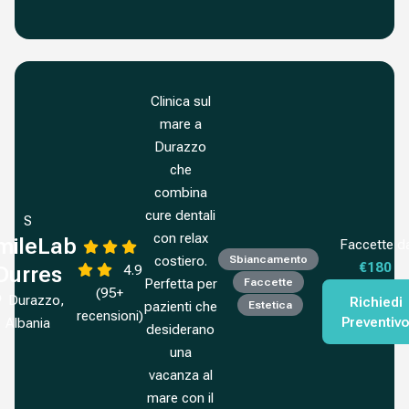
Clinica sul
mare a
Durazzo
che
combina
cure dentali
S
con relax
mileLab
Faccette d
costiero.
Sbiancamento
€180
4.9
Durres
Perfetta per
Faccette
(95+
Durazzo,
Richiedi
pazienti che
Estetica
recensioni)
Preventiv
Albania
desiderano
una
vacanza al
mare con il