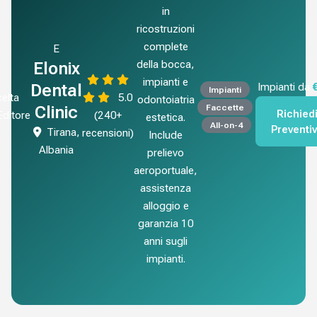
in
ricostruzioni
complete
E
della bocca,
Elonix
impianti e
Dental
Impianti da
Impianti
elta
5.0
odontoiatria
Faccette
Clinic
Richied
'Editore
(240+
estetica.
All-on-4
Preventi
Tirana,
recensioni)
Include
Albania
prelievo
aeroportuale,
assistenza
alloggio e
garanzia 10
anni sugli
impianti.