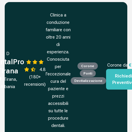
Clinica a
conduzione
familiare con
oltre 20 anni
di
esperienza.
D
Conosciuta
ntalPro
Corone da
€
per
Corone
4.8
Tirana
l'eccezionale
Ponti
Richiedi
(180+
Tirana,
cura del
Devitalizzazione
Preventi
recensioni)
Albania
paziente e
prezzi
accessibili
su tutte le
procedure
dentali.