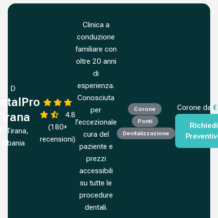
Clinica a
conduzione
familiare con
oltre 20 anni
di
esperienza.
D
Conosciuta
ntalPro
Corone da
€
per
Corone
4.8
Tirana
l'eccezionale
Ponti
Richiedi
(180+
Tirana,
cura del
Devitalizzazione
Preventi
recensioni)
Albania
paziente e
prezzi
accessibili
su tutte le
procedure
dentali.