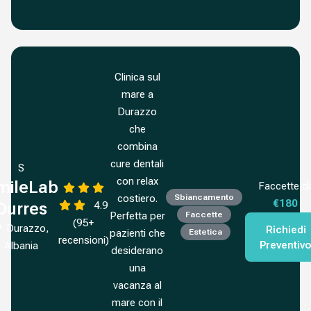
Clinica sul
mare a
Durazzo
che
combina
cure dentali
S
con relax
mileLab
Faccette d
costiero.
Sbiancamento
€180
4.9
Durres
Perfetta per
Faccette
(95+
Durazzo,
Richiedi
pazienti che
Estetica
recensioni)
Preventiv
Albania
desiderano
una
vacanza al
mare con il