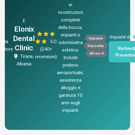
in
ricostruzioni
complete
E
della bocca,
Elonix
impianti e
Dental
Impianti da
Impianti
elta
5.0
odontoiatria
Faccette
Clinic
Richied
'Editore
(240+
estetica.
All-on-4
Preventi
Tirana,
recensioni)
Include
Albania
prelievo
aeroportuale,
assistenza
alloggio e
garanzia 10
anni sugli
impianti.