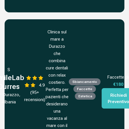
Clinica sul
mare a
Durazzo
che
combina
cure dentali
S
con relax
mileLab
Faccette d
costiero.
Sbiancamento
€180
4.9
Durres
Perfetta per
Faccette
(95+
Durazzo,
Richiedi
pazienti che
Estetica
recensioni)
Preventiv
Albania
desiderano
una
vacanza al
mare con il