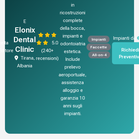
in
ricostruzioni
complete
E
della bocca,
Elonix
impianti e
Dental
Impianti da
Impianti
elta
5.0
odontoiatria
Faccette
Clinic
Richied
'Editore
(240+
estetica.
All-on-4
Preventi
Tirana,
recensioni)
Include
Albania
prelievo
aeroportuale,
assistenza
alloggio e
garanzia 10
anni sugli
impianti.