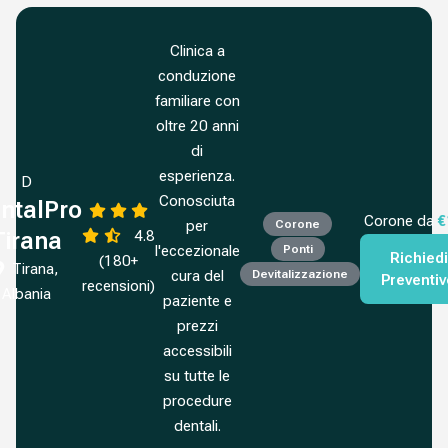
Clinica a
conduzione
familiare con
oltre 20 anni
di
esperienza.
D
Conosciuta
ntalPro
Corone da
€
per
Corone
4.8
Tirana
l'eccezionale
Ponti
Richiedi
(180+
Tirana,
cura del
Devitalizzazione
Preventi
recensioni)
Albania
paziente e
prezzi
accessibili
su tutte le
procedure
dentali.