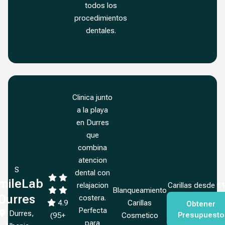
todos los
procedimientos
dentales.
Clinica junto
a la playa
en Durres
que
combina
atencion
S
dental con
mileLab
Carillas desde
€
relajacion
Blanqueamiento
Durres
costera.
4.9
Carillas
Obtener
Perfecta
Durres,
Presupuesto
(95+
Cosmetico
para