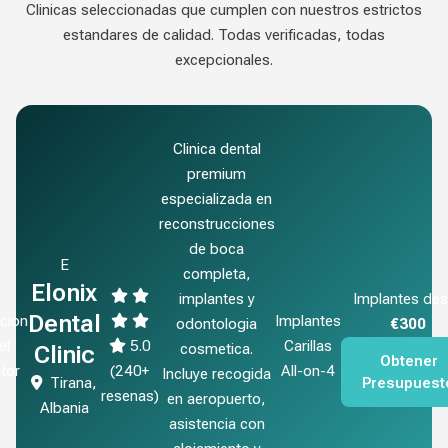
Clinicas seleccionadas que cumplen con nuestros estrictos
estandares de calidad. Todas verificadas, todas
excepcionales.
Clinica dental
premium
especializada en
reconstrucciones
de boca
E
completa,
Elonix
Implantes de
implantes y
Dental
cion
Implantes
€300
odontologia
el
5.0
Carillas
cosmetica.
Clinic
Obtener
tor
(240+
All-on-4
Incluye recogida
Tirana,
Presupuest
resenas)
en aeropuerto,
Albania
asistencia con