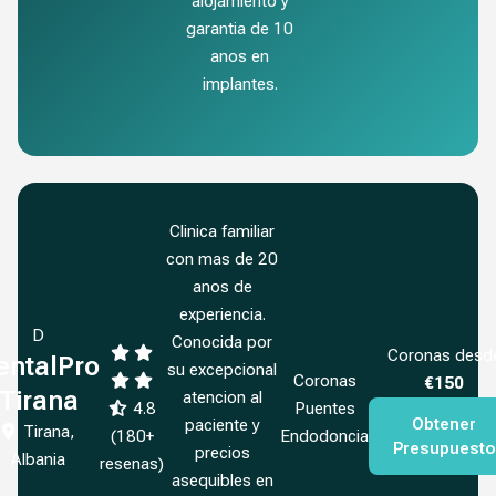
alojamiento y
garantia de 10
anos en
implantes.
Clinica familiar
con mas de 20
anos de
experiencia.
D
Conocida por
Coronas desd
entalPro
su excepcional
Coronas
€150
Tirana
atencion al
4.8
Puentes
Obtener
paciente y
Tirana,
(180+
Endodoncia
Presupuesto
precios
Albania
resenas)
asequibles en