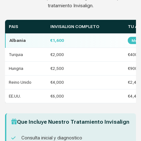
tratamiento Invisalign.
PAIS
INVISALIGN COMPLETO
TU A
Albania
€1,600
Mejo
Turquia
€2,000
€400
Hungria
€2,500
€900
Reino Unido
€4,000
€2,40
EE.UU.
€6,000
€4,40
Que Incluye Nuestro Tratamiento Invisalign
Consulta inicial y diagnostico