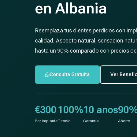
en Albania
Reemplaza tus dientes perdidos con impla
calidad. Aspecto natural, sensacion natur
hasta un 90% comparado con precios oc
Consulta Gratuita
Ver Benefi
€300
100%
10 anos
90
Por Implante
Titanio
Garantia
Ahorro