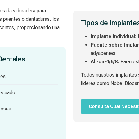
nzada y duradera para
s puentes o dentaduras, los
Tipos de Implant
acentes, proporcionando una
Implante Individual:
P
Puente sobre Implan
adyacentes
Dentales
All-on-4/6/8:
Para res
Todos nuestros implantes s
les
lideres como Nobel Biocar
decuado
Consulta Cual Necesi
 osea