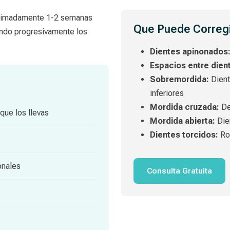
oximadamente 1-2 semanas
Que Puede Corregir
endo progresivamente los
Dientes apinonados
Espacios entre dien
Sobremordida:
Dient
inferiores
Mordida cruzada:
De
que los llevas
Mordida abierta:
Dien
Dientes torcidos:
Rot
onales
Consulta Gratuita