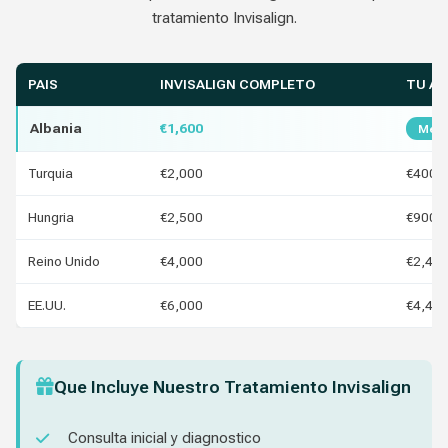
tratamiento Invisalign.
PAIS
INVISALIGN COMPLETO
TU A
Albania
€1,600
Mejo
Turquia
€2,000
€400
Hungria
€2,500
€900
Reino Unido
€4,000
€2,40
EE.UU.
€6,000
€4,40
Que Incluye Nuestro Tratamiento Invisalign
Consulta inicial y diagnostico